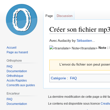
Page
Discussion
Créer son fichier mp
Sauter
Sauter
Avec Audacity by
Sébastien
...
à
à
Note :
Accueil
la
la
Page au hasard
navigation
recherche
Orthophore
L'envoi du fichier son peut pos
FAQ
Documentation
Orthothèque
Catégorie
:
FAQ
Accès Rapides
Correctifs aux guides
Encarteur
La dernière modification de cette page a été f
FAQ
Le contenu est disponible sous licence
Creati
Documentation